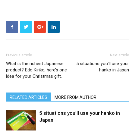
Previous article
Next article
What is the richest Japanese
5 situations you’ll use your
product? Edo Kiriko, here’s one
hanko in Japan
idea for your Christmas gift.
RELATED ARTICLES
MORE FROM AUTHOR
5 situations you’ll use your hanko in
Japan