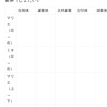
吉相体
篆書体
太枠篆書
古印体
隷書
マリ
エ
（左
→
右）
ミキ
（左
→
右）
マリ
エ
（上
→
下）