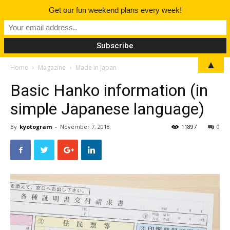
Get our fun weekend plans every week!
▲
Home
Magazine
Made in Japan
Basic Hanko information (in
simple Japanese language)
By
kyotogram
-
November 7, 2018
11897
0